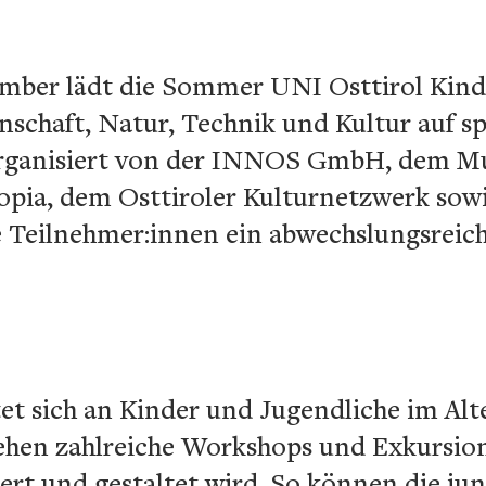
ptember lädt die Sommer UNI Osttirol Kin
enschaft, Natur, Technik und Kultur auf 
organisiert von der INNOS GmbH, dem 
opia, dem Osttiroler Kulturnetzwerk sow
e Teilnehmer:innen ein abwechslungsrei
 sich an Kinder und Jugendliche im Alter
hen zahlreiche Workshops und Exkursion
ert und gestaltet wird. So können die ju