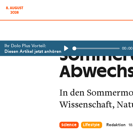
8. AUGUST
2026
Ihr Dolo Plus Vorteil:
00:00
Sommerun
Diesen Artikel jetzt anhören
Play
Abwechsl
In den Sommermon
Wissenschaft, Natu
Redaktion
18
Science
Lifestyle