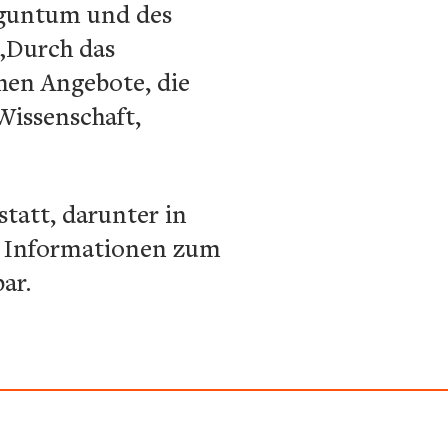
Aguntum und des
„Durch das
hen Angebote, die
issenschaft,
tatt, darunter in
ch. Informationen zum
bar.