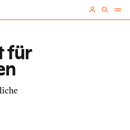
 für
en
liche