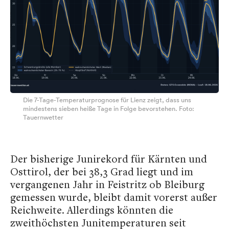
Die 7-Tage-Temperaturprognose für Lienz zeigt, dass uns
mindestens sieben heiße Tage in Folge bevorstehen. Foto:
Tauernwetter
Der bisherige Junirekord für Kärnten und
Osttirol, der bei 38,3 Grad liegt und im
vergangenen Jahr in Feistritz ob Bleiburg
gemessen wurde, bleibt damit vorerst außer
Reichweite. Allerdings könnten die
zweithöchsten Junitemperaturen seit