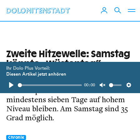
Zweite Hitzewelle: Samstag
könnte „Wüstentag“
Ihr Dolo Plus Vorteil:
bringen
Diesen Artikel jetzt anhören
00:00
Die Temperaturen dürften
Play
Unmute
Setti
mindestens sieben Tage auf hohem
Niveau bleiben. Am Samstag sind 35
Grad möglich.
Chronik