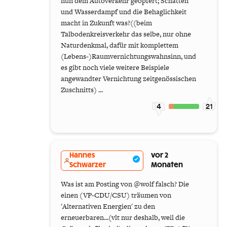
nun dem Autoverkehr geopfert; Schatten
und Wasserdampf und die Behaglichkeit
macht in Zukunft was?((beim
Talbodenkreisverkehr das selbe, nur ohne
Naturdenkmal, dafür mit komplettem
(Lebens-)Raumvernichtungswahnsinn, und
es gibt noch viele weitere Beispiele
angewandter Vernichtung zeitgenössischen
Zuschnitts) ...
4
21
Hannes
vor 2
Schwarzer
Monaten
Was ist am Posting von @wolf falsch? Die
einen (VP-CDU/CSU) träumen von
'Alternativen Energien' zu den
erneuerbaren...(vlt nur deshalb, weil die