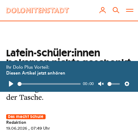
Latein-Schüler:innen
bekamen nichts geschenkt
Ihr Dolo Plus Vorteil:
Diesen Artikel jetzt anhören
Dennoch haben die Jugendlichen aus
00:00
dem Borg Lienz nun das Latinum in
Play
Unmute
Setti
der Tasche.
Das macht Schule
Redaktion
19.06.2026
, 07:49 Uhr