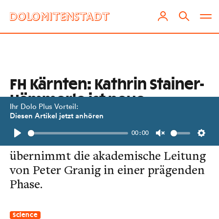
FH Kärnten: Kathrin Stainer-
Hämmerle ist neue
Ihr Dolo Plus Vorteil:
Rektorin
Diesen Artikel jetzt anhören
00:00
Die Politikwissenschaftlerin
Play
Unmute
Setti
übernimmt die akademische Leitung
von Peter Granig in einer prägenden
Phase.
Science