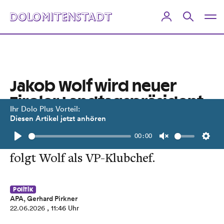
Jakob Wolf wird neuer
Tiroler Landtagspräsident
Ihr Dolo Plus Vorteil:
Diesen Artikel jetzt anhören
Sonja Ledl-Rossmann will zu neuen
00:00
Ufern aufbrechen. Sebastian Kolland
Play
Unmute
Setti
folgt Wolf als VP-Klubchef.
Politik
APA, Gerhard Pirkner
22.06.2026
, 11:46 Uhr