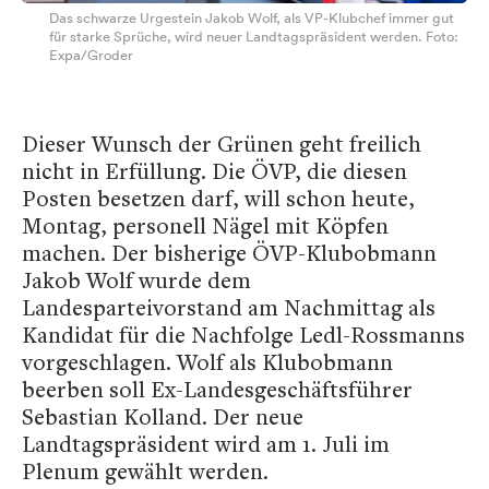
Das schwarze Urgestein Jakob Wolf, als VP-Klubchef immer gut
für starke Sprüche, wird neuer Landtagspräsident werden. Foto:
Expa/Groder
Dieser Wunsch der Grünen geht freilich
nicht in Erfüllung. Die ÖVP, die diesen
Posten besetzen darf, will schon heute,
Montag, personell Nägel mit Köpfen
machen. Der bisherige ÖVP-Klubobmann
Jakob Wolf wurde dem
Landesparteivorstand am Nachmittag als
Kandidat für die Nachfolge Ledl-Rossmanns
vorgeschlagen. Wolf als Klubobmann
beerben soll Ex-Landesgeschäftsführer
Sebastian Kolland. Der neue
Landtagspräsident wird am 1. Juli im
Plenum gewählt werden.