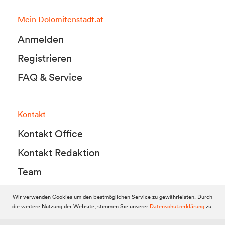
Mein Dolomitenstadt.at
Anmelden
Registrieren
FAQ & Service
Kontakt
Kontakt Office
Kontakt Redaktion
Team
Wir verwenden Cookies um den bestmöglichen Service zu gewährleisten. Durch
die weitere Nutzung der Website, stimmen Sie unserer
Datenschutzerklärung
zu.
© 2010-2026 Dolomitenstadt.at
Dolomitenstadt Media KG, Dolomitenstraße 1 / 7. Stock, 9900 Lienz,