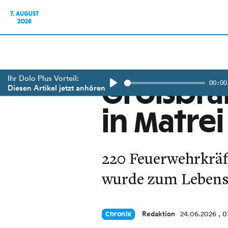
7. AUGUST
2026
Ihr Dolo Plus Vorteil:
00:00
Großbran
Diesen Artikel jetzt anhören
Play
in Matrei
220 Feuerwehrkräf
wurde zum Lebensr
Redaktion
24.06.2026
, 
Chronik