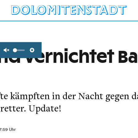
d vernichtet B
Unmute
Settings
te kämpften in der Nacht gegen d
etter. Update!
07:59 Uhr