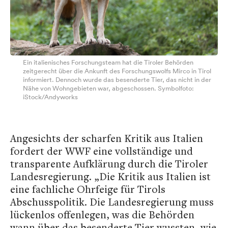
Ein italienisches Forschungsteam hat die Tiroler Behörden
zeitgerecht über die Ankunft des Forschungswolfs Mirco in Tirol
informiert. Dennoch wurde das besenderte Tier, das nicht in der
Nähe von Wohngebieten war, abgeschossen. Symbolfoto:
iStock/Andyworks
Angesichts der scharfen Kritik aus Italien
fordert der WWF eine vollständige und
transparente Aufklärung durch die Tiroler
Landesregierung. „Die Kritik aus Italien ist
eine fachliche Ohrfeige für Tirols
Abschusspolitik. Die Landesregierung muss
lückenlos offenlegen, was die Behörden
wann über das besenderte Tier wussten, wie