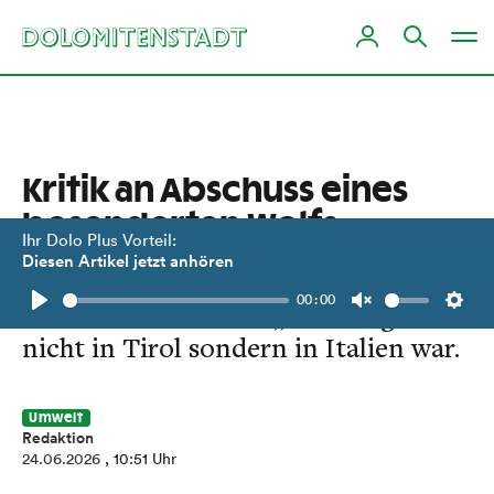
Kritik an Abschuss eines
besenderten Wolfs
Ihr Dolo Plus Vorteil:
Diesen Artikel jetzt anhören
Italienische Forscher beweisen, dass
00:00
das Tier zur Zeit der „Sichtung“
Play
Unmute
Setti
nicht in Tirol sondern in Italien war.
Umwelt
Redaktion
24.06.2026
, 10:51 Uhr