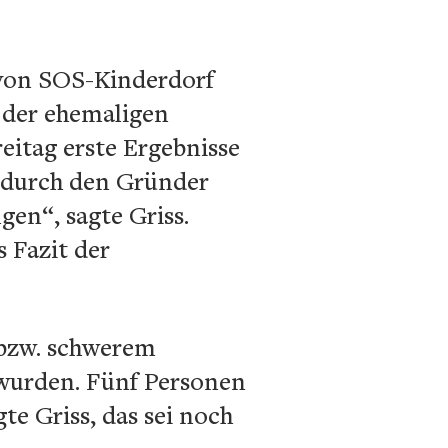
von SOS-Kinderdorf
 der ehemaligen
eitag erste Ergebnisse
h durch den Gründer
en“, sagte Griss.
 Fazit der
 bzw. schwerem
 wurden. Fünf Personen
te Griss, das sei noch