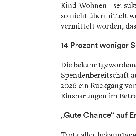
Kind-Wohnen - sei sukz
so nicht übermittelt wo
vermittelt worden, da
14 Prozent weniger 
Die bekanntgewordenen
Spendenbereitschaft a
2026 ein Rückgang von
Einsparungen im Betr
„Gute Chance“ auf E
Trotz aller bekanntge