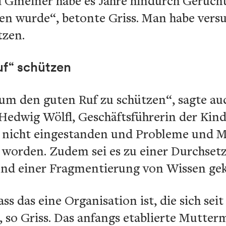
 Gmeiner habe es Jahre hindurch Gerüch
n wurde“, betonte Griss. Man habe versu
tzen.
uf“ schützen
 um den guten Ruf zu schützen“, sagte au
edwig Wölfl, Geschäftsführerin der Kin
n nicht eingestanden und Probleme und M
 worden. Zudem sei es zu einer Durchsetz
nd einer Fragmentierung von Wissen g
ss das eine Organisation ist, die sich sei
, so Griss. Das anfangs etablierte Mutterm