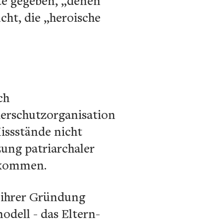
te gegeben, „denen
cht, die „heroische
ch
derschutzorganisation
issstände nicht
ung patriarchaler
ekommen.
t ihrer Gründung
odell - das Eltern-