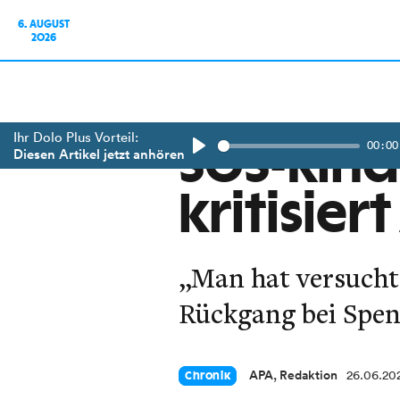
6. AUGUST
2026
Ihr Dolo Plus Vorteil:
00:00
SOS-Kind
Diesen Artikel jetzt anhören
Play
kritisier
„Man hat versucht,
Rückgang bei Spen
APA, Redaktion
26.06.20
Chronik