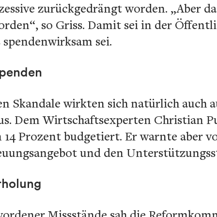
essive zurückgedrängt worden. „Aber das 
rden“, so Griss. Damit sei in der Öffentli
s spendenwirksam sei.
Spenden
 Skandale wirkten sich natürlich auch a
us. Dem Wirtschaftsexperten Christian P
 14 Prozent budgetiert. Er warnte aber 
euungsangebot und den Unterstützungss
rholung
wordener Missstände sah die Reformkomm