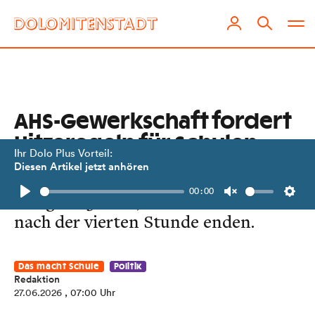
AHS-Gewerkschaft fordert
Hitzeregeln für Schulen
Ihr Dolo Plus Vorteil:
Diesen Artikel jetzt anhören
Übersteigt die Raumtemperatur am
00:00
Morgen 25 Grad, soll der Unterricht
Play
Unmute
Setti
nach der vierten Stunde enden.
Das macht Schule
Politik
Redaktion
27.06.2026
, 07:00 Uhr