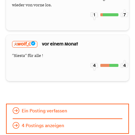
wieder von vorne los.
1
7
wolf_C
vor einem Monat
''Siesta'' für alle !
4
4
Ein Posting verfassen
4 Postings anzeigen