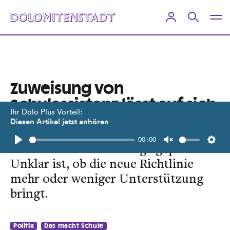
Zuweisung von
Schulassistenz lässt auf sich
Ihr Dolo Plus Vorteil:
warten
Diesen Artikel jetzt anhören
00:00
Noch werden die Anträge geprüft.
Play
Unmute
Setti
Unklar ist, ob die neue Richtlinie
mehr oder weniger Unterstützung
bringt.
Politik
Das macht Schule