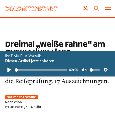
Dreimal „Weiße Fahne“ am
Gymnasium Lienz
Ihr Dolo Plus Vorteil:
Diesen Artikel jetzt anhören
In allen drei Maturaklassen
00:00
bestanden sämtliche Kandidat:innen
Play
Unmute
Setti
die Reifeprüfung. 17 Auszeichnungen.
Das macht Schule
Redaktion
29.06.2026
, 18:49 Uhr