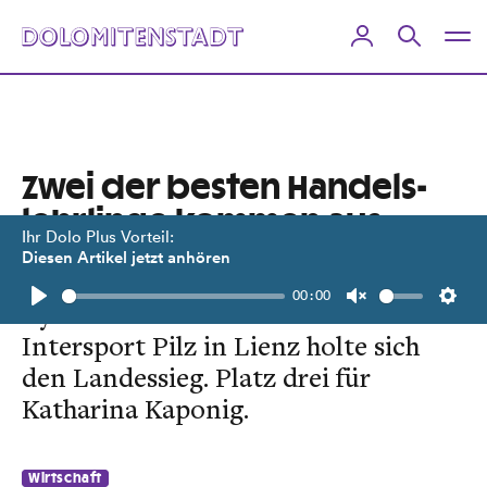
Zwei der besten Handels­
lehrlinge kommen aus
Ihr Dolo Plus Vorteil:
Osttirol
Diesen Artikel jetzt anhören
00:00
TyrolSkills: Joline Fast vom
Play
Unmute
Setti
Intersport Pilz in Lienz holte sich
den Landessieg. Platz drei für
Katharina Kaponig.
Wirtschaft