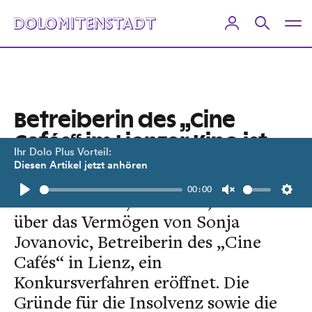
Betreiberin des „Cine
Cafés“ im Lienzer Kino ist
Ihr Dolo Plus Vorteil:
insolvent
Diesen Artikel jetzt anhören
00:00
Wie der KSV1870 mitteilt, wurde
Play
Unmute
Setti
über das Vermögen von Sonja
Jovanovic, Betreiberin des „Cine
Cafés“ in Lienz, ein
Konkursverfahren eröffnet. Die
Gründe für die Insolvenz sowie die