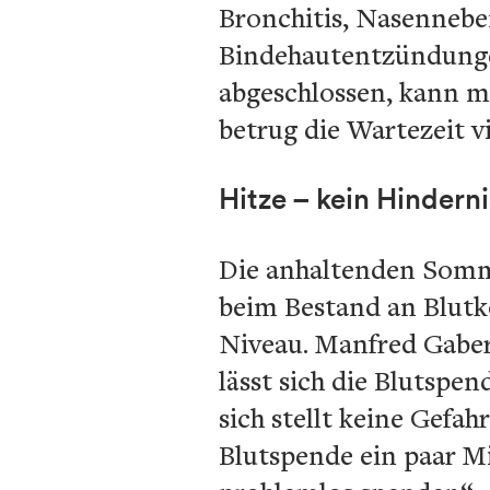
Bronchitis, Nasenneb
Bindehautentzündunge
abgeschlossen, kann m
betrug die Wartezeit v
Hitze – kein Hindern
Die anhaltenden Somme
beim Bestand an Blutko
Niveau. Manfred Gabe
lässt sich die Blutsp
sich stellt keine Gefah
Blutspende ein paar Mi