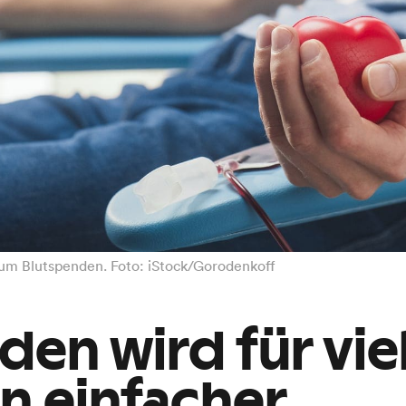
um Blutspenden. Foto: iStock/Gorodenkoff
den wird für vie
n einfacher