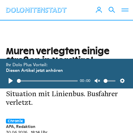
Muren verlegten einige
Straßen in Nordtirol
Ihr Dolo Plus Vorteil:
Diesen Artikel jetzt anhören
Zu Abgängen kam es in Imst,
00:00
Landeck und Innsbruck. Heikle
Play
Unmute
Setti
Situation mit Linienbus. Busfahrer
verletzt.
Chronik
APA, Redaktion
30.06.2026
, 18:14 Uhr