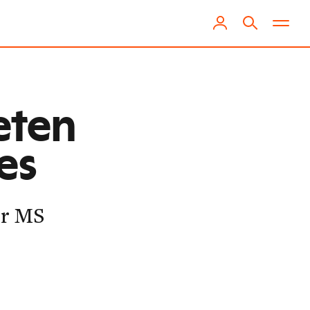
eten
es
er MS