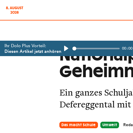
8. AUGUST
2026
Ihr Dolo Plus Vorteil:
00:00
National
Diesen Artikel jetzt anhören
Play
Geheimn
Ein ganzes Schulja
Defereggental mit 
Reda
Das macht Schule
Umwelt