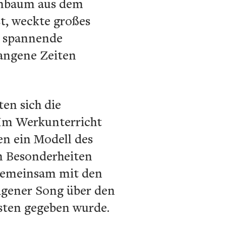
Einbaum aus dem
t, weckte großes
ie spannende
gangene Zeiten
en sich die
 Im Werkunterricht
en ein Modell des
en Besonderheiten
 gemeinsam mit den
igener Song über den
sten gegeben wurde.