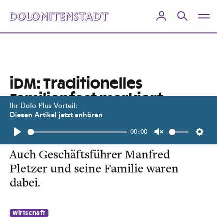
iDM: Traditionelles
Familien­fest markiert
Ihr Dolo Plus Vorteil:
Sommerpause
Diesen Artikel jetzt anhören
00:00
Über 1000 Gäste besuchten das Fest.
Play
Unmute
Setti
Auch Geschäftsführer Manfred
Pletzer und seine Familie waren
dabei.
Wirtschaft