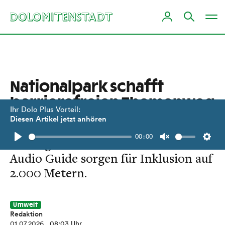
Nationalpark schafft
barriere­freien Themenweg
Ihr Dolo Plus Vorteil:
Diesen Artikel jetzt anhören
Zugfahrzeuge, taktile Modelle,
00:00
lebens­große Silhouetten und ein
Play
Unmute
Setti
Audio Guide sorgen für Inklusion auf
2.000 Metern.
Umwelt
Redaktion
01.07.2026
, 08:03 Uhr