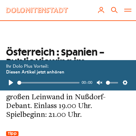
Österreich : Spanien –
Public Viewing im
Ihr Dolo Plus Vorteil:
Aguntstadion
Diesen Artikel jetzt anhören
00:00
Das WM-Sechzehntelfinale auf der
Play
Unmute
Setti
großen Leinwand in Nußdorf-
Debant. Einlass 19.00 Uhr.
Spielbeginn: 21.00 Uhr.
Tipp