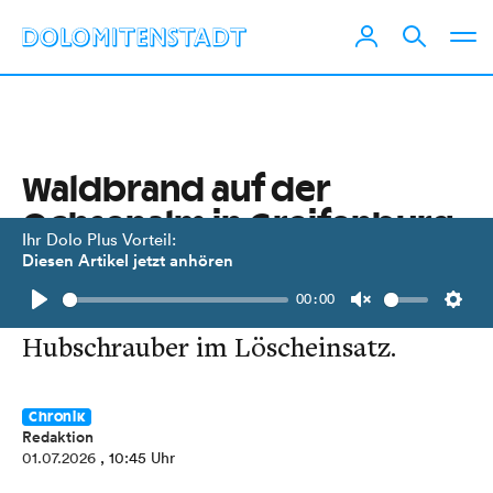
Waldbrand auf der
Ochsenalm in Greifenburg
Ihr Dolo Plus Vorteil:
Diesen Artikel jetzt anhören
14 Feuerwehren mit 130
00:00
Einsatzkräften und zwei
Play
Unmute
Setti
Hubschrauber im Löscheinsatz.
Chronik
Redaktion
01.07.2026
, 10:45 Uhr