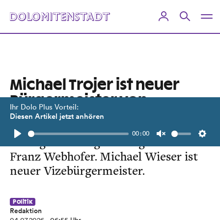
Michael Trojer ist neuer
Bürgermeister von
Ihr Dolo Plus Vorteil:
Strassen
Diesen Artikel jetzt anhören
00:00
Er folgt auf Langzeitbürgermeister
Play
Unmute
Setti
Franz Webhofer. Michael Wieser ist
neuer Vizebürgermeister.
Politik
Redaktion