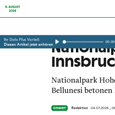
9. AUGUST
2026
Ihr Dolo Plus Vorteil:
00:00
National
Diesen Artikel jetzt anhören
Play
Innsbruc
Nationalpark Hohe
Bellunesi betonen
Redaktion
04.07.2026
, 0
Umwelt