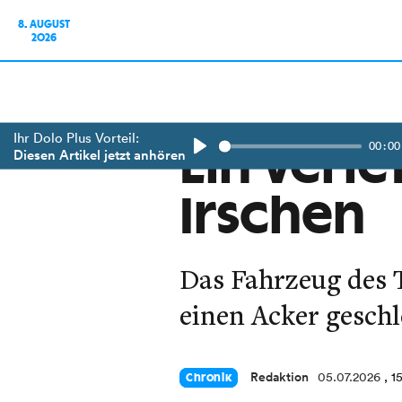
8. AUGUST
2026
Ihr Dolo Plus Vorteil:
00:00
Ein Verle
Diesen Artikel jetzt anhören
Play
Irschen
Das Fahrzeug des T
einen Acker geschl
Redaktion
05.07.2026
, 1
Chronik