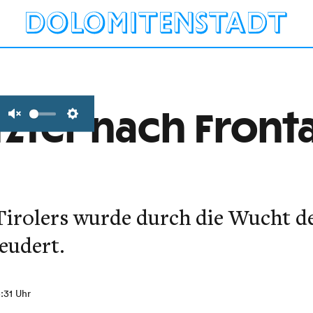
tzter nach Fronta
Unmute
Settings
irolers wurde durch die Wucht de
eudert.
5:31 Uhr