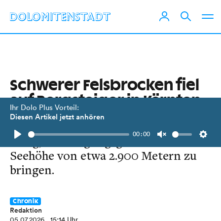
Schwerer Felsbrocken fiel
auf Bergsteiger in Kärnten
Ihr Dolo Plus Vorteil:
Diesen Artikel jetzt anhören
Mehrere Hubschrauberflüge waren
00:00
nötig, um Bergungsgerät auf eine
Play
Unmute
Setti
Seehöhe von etwa 2.900 Metern zu
bringen.
Chronik
Redaktion
05.07.2026
, 15:14 Uhr