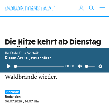
Die Hitze kehrt ab Dienstag
zurück
Ihr Dolo Plus Vorteil:
Diesen Artikel jetzt anhören
Hohe Temperaturen und zu wenig
00:00
Niederschlag erhöhen das Risiko für
Play
Unmute
Setti
Waldbrände wieder.
Chronik
Redaktion
06.07.2026
, 14:07 Uhr