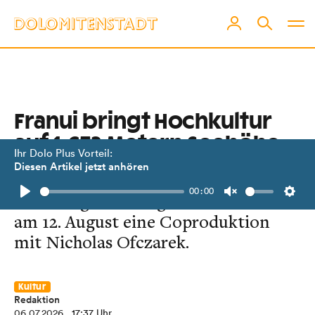
Franui bringt Hochkultur
auf 1.673 Metern Seehöhe
Ihr Dolo Plus Vorteil:
Diesen Artikel jetzt anhören
Zum Auftakt des Festivals in
00:00
Innervill­graten zeigt die Musikbanda
Play
Unmute
Setti
am 12. August eine Coproduktion
mit Nicholas Ofczarek.
Kultur
Redaktion
06.07.2026
, 17:37 Uhr