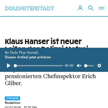
Klaus Hanser ist neuer
Leiter der Polizei Matrei
Ihr Dolo Plus Vorteil:
Diesen Artikel jetzt anhören
Der Lavanter folgt als
00:00
Inspektionskommandant auf den
Play
Unmute
Setti
pensionierten Chefinspektor Erich
Gliber.
Chronik
Redaktion
07.07.2026
, 17:31 Uhr