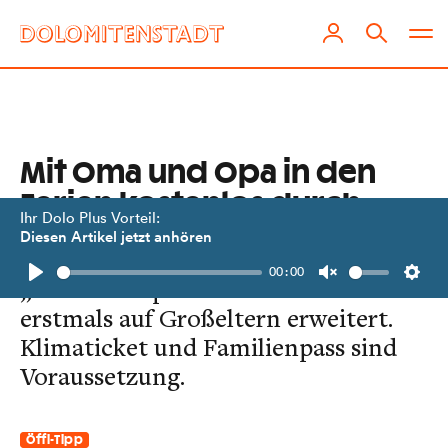
Mit Oma und Opa in den
Ferien kostenlos durch
Ihr Dolo Plus Vorteil:
Tirol
Diesen Artikel jetzt anhören
00:00
„Öffi-Huckepack-Bonus" wird
Play
Unmute
Setti
erstmals auf Großeltern erweitert.
Klimaticket und Familienpass sind
Voraussetzung.
Öffi-Tipp