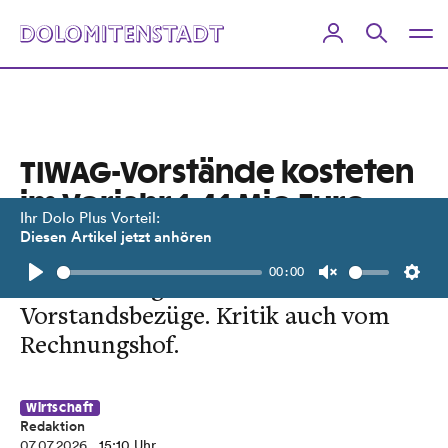
TIWAG-Vorstände kosteten
im Vorjahr 1,41 Mio Euro
Ihr Dolo Plus Vorteil:
Diesen Artikel jetzt anhören
Die Tiroler Grünen fordern eine
00:00
Gehaltsobergrenze für
Play
Unmute
Setti
Vorstandsbezüge. Kritik auch vom
Rechnungshof.
Wirtschaft
Redaktion
07.07.2026
, 15:10 Uhr