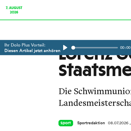
7. AUGUST
2026
Ihr Dolo Plus Vorteil:
00:00
Lorenz Go
Diesen Artikel jetzt anhören
Play
Staatsme
Die Schwimmunion 
Landesmeisterscha
Sportredaktion
08.07.2026
Sport