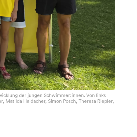
twicklung der jungen Schwimmer:innen. Von links
er, Matilda Haidacher, Simon Posch, Theresa Riepler,