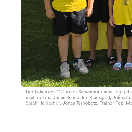
Der Fokus des Osttiroler Schwimmteams liegt jetz
nach rechts: Jonas Schneider-Kjaergard, Julius Lu
Sarah Haidacher, Jonas Ternobetz, Trainer Pepi M