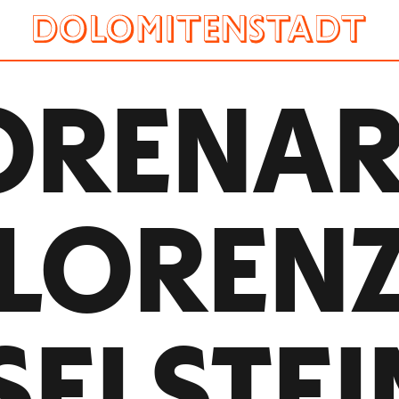
REN­A
LOREN
SELSTEI