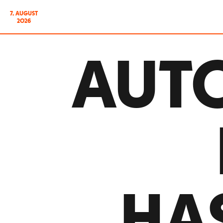
7. AUGUST
2026
AUTO
HA