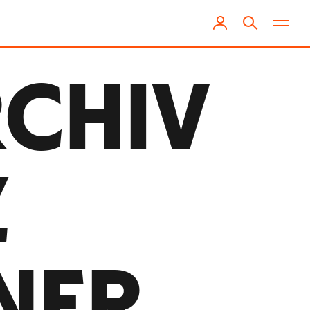
RCHIV
Z
NER