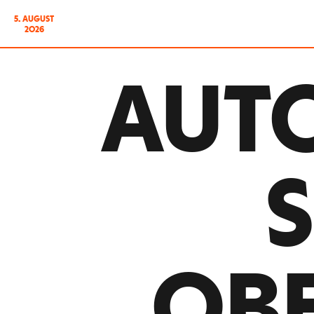
5. AUGUST
2026
AUTO
OB