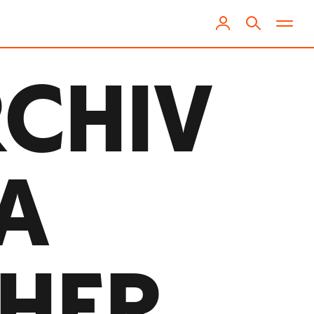
RCHIV
A
HER