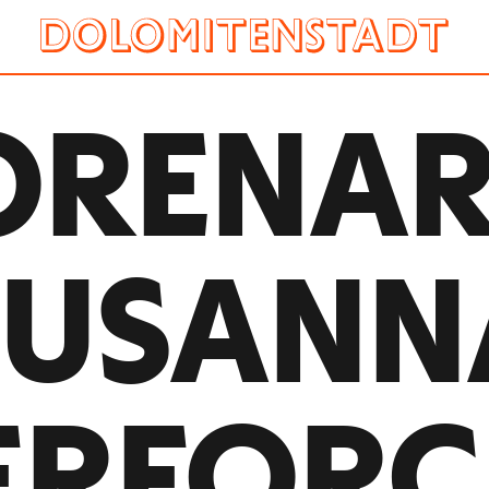
REN­A
SUSANN
ERFORC