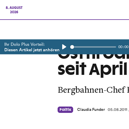
8. AUGUST
2026
Ihr Dolo Plus Vorteil:
00:00
Osttirod
Diesen Artikel jetzt anhören
Play
seit April
Bergbahnen-Chef K
Claudia Funder
05.08.2011
Politik