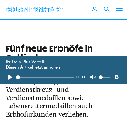
Fünf neue Erbhöfe in
Osttirol
Ihr Dolo Plus Vorteil:
Diesen Artikel jetzt anhören
Mitte August wurden von der
00:00
Landesregierung neben
Play
Unmute
Setti
Verdienstkreuz- und
Verdienstmedaillen sowie
Lebensrettermedaillen auch
Erbhofurkunden verliehen.