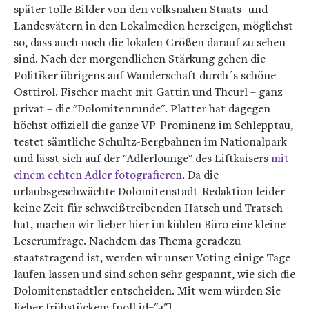
später tolle Bilder von den volksnahen Staats- und
Landesvätern in den Lokalmedien herzeigen, möglichst
so, dass auch noch die lokalen Größen darauf zu sehen
sind. Nach der morgendlichen Stärkung gehen die
Politiker übrigens auf Wanderschaft durch´s schöne
Osttirol. Fischer macht mit Gattin und Theurl – ganz
privat – die "Dolomitenrunde". Platter hat dagegen
höchst offiziell die ganze VP-Prominenz im Schlepptau,
testet sämtliche Schultz-Bergbahnen im Nationalpark
und lässt sich auf der "Adlerlounge" des Liftkaisers
mit
einem echten Adler fotografieren
. Da die
urlaubsgeschwächte Dolomitenstadt-Redaktion leider
keine Zeit für schweißtreibenden Hatsch und Tratsch
hat, machen wir lieber hier im kühlen Büro eine kleine
Leserumfrage. Nachdem das Thema geradezu
staatstragend ist, werden wir unser Voting einige Tage
laufen lassen und sind schon sehr gespannt, wie sich die
Dolomitenstadtler entscheiden. Mit wem würden Sie
lieber frühstücken: [poll id="4"]