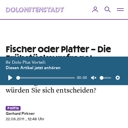
Fischer oder Platter – Die
Frühstücksumfrage!
Ihr Dolo Plus Vorteil:
Diesen Artikel jetzt anhören
Wir haben zwei Frühstücks-
00:00
Einladungen bekommen. Wie
Play
Unmute
Setti
würden Sie sich entscheiden?
Politik
Gerhard Pirkner
22.08.2011
, 12:48 Uhr