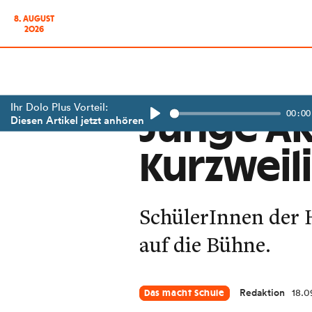
8. AUGUST
2026
Ihr Dolo Plus Vorteil:
00:00
Junge Ak
Diesen Artikel jetzt anhören
Play
Kurzweil
SchülerInnen der 
auf die Bühne.
Redaktion
18.0
Das macht Schule