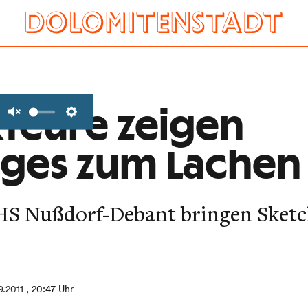
teure zeigen
Unmute
Settings
iges zum Lachen
HS Nußdorf-Debant bringen Sketc
9.2011
, 20:47 Uhr