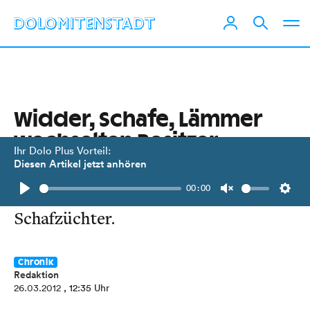
Widder, Schafe, Lämmer
wechselten Besitzer
Ihr Dolo Plus Vorteil:
Diesen Artikel jetzt anhören
RGO-Versteigerungshalle zum
00:00
letzten Mal Präsentationsbühne für
Play
Unmute
Setti
Schafzüchter.
Chronik
Redaktion
26.03.2012
, 12:35 Uhr