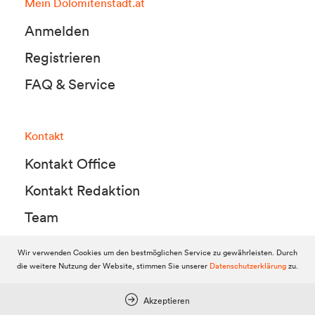
Mein Dolomitenstadt.at
Anmelden
Registrieren
FAQ & Service
Kontakt
Kontakt Office
Kontakt Redaktion
Team
Wir verwenden Cookies um den bestmöglichen Service zu gewährleisten. Durch
die weitere Nutzung der Website, stimmen Sie unserer
Datenschutzerklärung
zu.
© 2010-2026 Dolomitenstadt.at
Dolomitenstadt Media KG, Dolomitenstraße 1 / 7. Stock, 9900 Lienz,
Tel.:
04852 700500
Akzeptieren