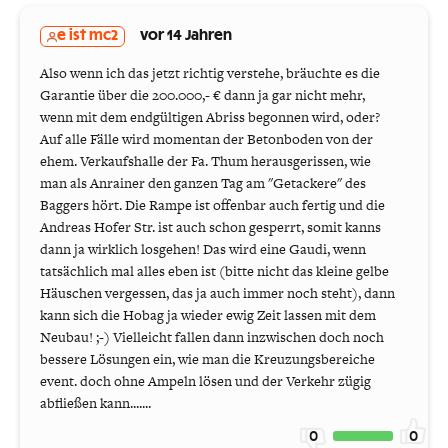
e ist mc2
vor 14 Jahren
Also wenn ich das jetzt richtig verstehe, bräuchte es die
Garantie über die 200.000,- € dann ja gar nicht mehr,
wenn mit dem endgültigen Abriss begonnen wird, oder?
Auf alle Fälle wird momentan der Betonboden von der
ehem. Verkaufshalle der Fa. Thum herausgerissen, wie
man als Anrainer den ganzen Tag am "Getackere" des
Baggers hört. Die Rampe ist offenbar auch fertig und die
Andreas Hofer Str. ist auch schon gesperrt, somit kanns
dann ja wirklich losgehen! Das wird eine Gaudi, wenn
tatsächlich mal alles eben ist (bitte nicht das kleine gelbe
Häuschen vergessen, das ja auch immer noch steht), dann
kann sich die Hobag ja wieder ewig Zeit lassen mit dem
Neubau! ;-) Vielleicht fallen dann inzwischen doch noch
bessere Lösungen ein, wie man die Kreuzungsbereiche
event. doch ohne Ampeln lösen und der Verkehr zügig
abfließen kann.......
0
0