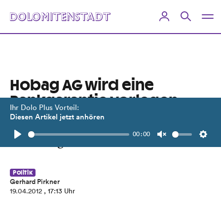
Hobag AG wird eine
Bankgarantie vorlegen
Ihr Dolo Plus Vorteil:
Diesen Artikel jetzt anhören
Nächster Anlauf für Kaufhaus-
00:00
Widmung im Lienzer Gemeinderat.
Play
Unmute
Setti
Politik
Gerhard Pirkner
19.04.2012
, 17:13 Uhr