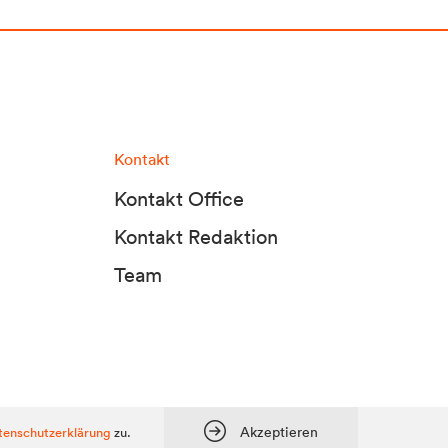
Kontakt
Kontakt Office
Kontakt Redaktion
Team
tadt Media KG, Dolomitenstraße 1 / 7. Stock, 9900 Lienz, Tel.:
04852 700500
Akzeptieren
tenschutzerklärung
zu.