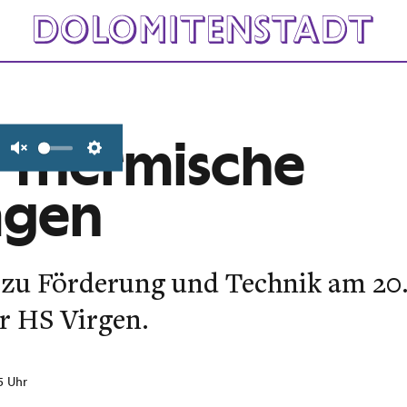
r Thermische
Unmute
Settings
agen
 zu Förderung und Technik am 20.
r HS Virgen.
55 Uhr