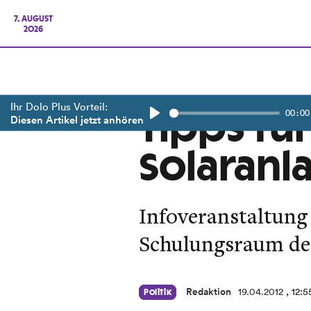
7. AUGUST
2026
Ihr Dolo Plus Vorteil:
00:00
Tipps fü
Diesen Artikel jetzt anhören
Play
Solaranl
Infoveranstaltung
Schulungsraum de
Redaktion
19.04.2012
, 12:
Politik