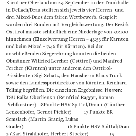
Kärntner Oberland am 23. September in der Trunkhalle
in Dellach/Drau stellten sich jeweils vier Herren- und
drei Mixed-Duos dem fairen Wettbewerb. Gespielt
wurden drei Runden mit Vergleichswertung. Der Bezirk
Osttirol musste schließlich eine Niederlage von 50:100
hinnehmen (Einzelwertung Herren – 43:53 für Kärnten
und beim Mixed – 7:46 für Kärnten). Bei der
anschließenden Siegerehrung konnten die beiden
Obmänner Wilfried Lercher (Osttirol) und Manfred
Fercher (Kärnten) unter anderem den Osttirol-
Präsidenten Sigi Schatz, den Hausherrn Klaus Trunk
sowie den Landessportdirektor von Kärnten, Reinhard
Tellnig begrüßen. Die einzelnen Ergebnisse:
Herren:
TSU Raika Oberlienz 1 (Reinfried Ragger, Roman
Pichlkostner) 18Punkte HSV Spittal/Drau 1 (Günther
Lenzenhofer, Gernot Pichler) 17 Punkte ER
Semslach (Martin Granig, Lukas
Grader) 16 Punkte HSV Spittal/Drau
2 (Karl Strahlhofer, Herbert Stocker) 15