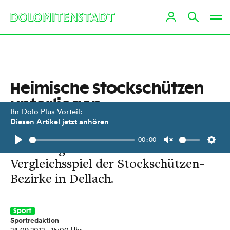
Heimische Stockschützen
unterliegen
Ihr Dolo Plus Vorteil:
Oberkärntnern
Diesen Artikel jetzt anhören
00:00
Niederlage für Osttirol beim
Play
Unmute
Setti
Vergleichsspiel der Stockschützen-
Bezirke in Dellach.
Sport
Sportredaktion