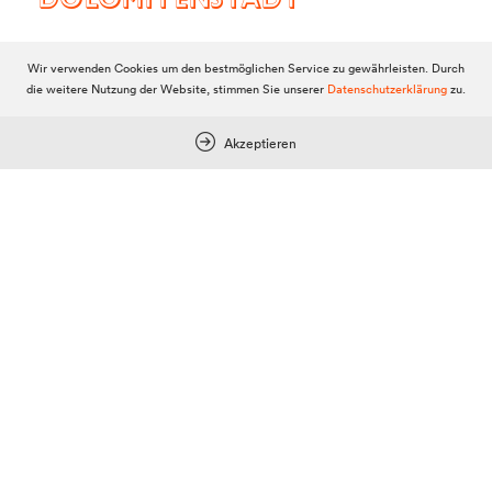
DOLOMITENSTADT
Wir verwenden Cookies um den bestmöglichen Service zu gewährleisten. Durch
Impressum
die weitere Nutzung der Website, stimmen Sie unserer
Datenschutzerklärung
zu.
Redaktionsstatut
Akzeptieren
Datenschutz
KI-Richtlinien
Werbung
Anzeigenpreise
Reichweite / Statistik
Anfragen / Kontakt