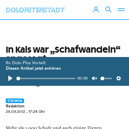
In Kals war „Schafwandeln“
angesagt
Ihr Dolo Plus Vorteil:
Diesen Artikel jetzt anhören
Beim Schafalmabtrieb wurde geblökt
00:00
und auch gemeckert.
Play
Unmute
Setti
Chronik
Redaktion
24.09.2012
, 17:24 Uhr
Mehr als 1.000 Schafe und auch einige Ziegen