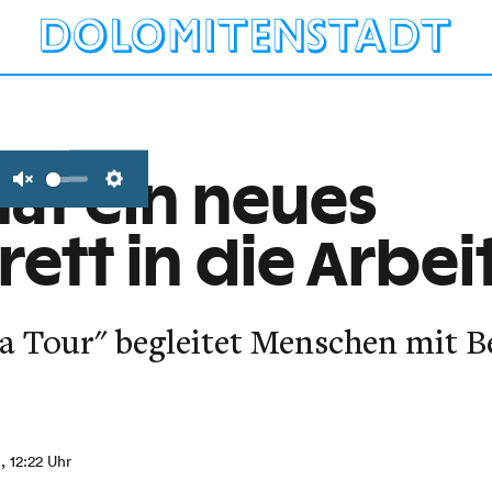
hat ein neues
Unmute
Settings
ett in die Arbei
La Tour" begleitet Menschen mit 
, 12:22 Uhr