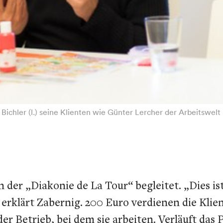
 Bichler (l.) seine Klienten wie Günter Lercher der Arbeitswelt 
 der „Diakonie de La Tour“ begleitet. „Dies 
erklärt Zabernig. 200 Euro verdienen die Klien
der Betrieb, bei dem sie arbeiten. Verläuft da