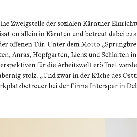
z eine Zweigstelle der sozialen Kärntner Einric
isation allein in Kärnten und betreut dabei 2.00
g der offenen Tür. Unter dem Motto „Sprungbret
aten, Anras, Hopfgarten, Lienz und Schlaiten 
rspektiven für die Arbeitswelt eröffnet werde
Zabernig stolz. „Und zwar in der Küche des Ost
platzbetreuer bei der Firma Interspar in De