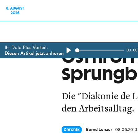
8. AUGUST
2026
Ihr Dolo Plus Vorteil:
00:00
Osttirol 
Diesen Artikel jetzt anhören
Play
Sprungbr
Die "Diakonie de 
den Arbeitsalltag.
Bernd Lenzer
08.06.2013
Chronik