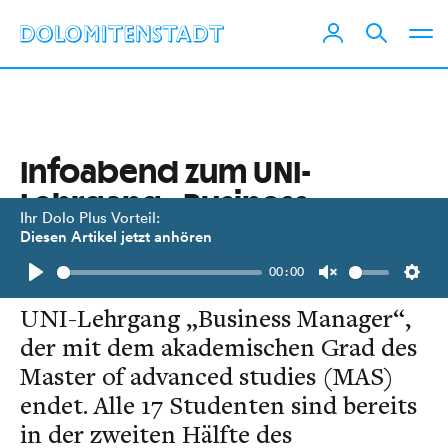
Infoabend zum UNI-
Lehrgang „Business
Ihr Dolo Plus Vorteil:
Manager“ in Lienz
Diesen Artikel jetzt anhören
00:00
2012 startete das WIFI Lienz den
Play
Unmute
Setti
UNI-Lehrgang „Business Manager“,
der mit dem akademischen Grad des
Master of advanced studies (MAS)
endet. Alle 17 Studenten sind bereits
in der zweiten Hälfte des