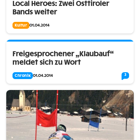
Local Heroes: Zwei Osttiroler
Bands weiter
Kultur
01.04.2014
Freigesprochener „Klaubauf“
meldet sich zu Wort
3
Chronik
01.04.2014