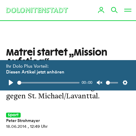
Matrei startet „Mission
Aufstieg“
Ihr Dolo Plus Vorteil:
Diesen Artikel jetzt anhören
Die Iseltaler starten heute im
00:00
Tauernstadion in die Relegation
Play
Unmute
Setti
gegen St. Michael/Lavanttal.
Sport
Peter Strohmayer
18.06.2014
, 12:49 Uhr