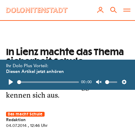
In Lienz machte das Thema
Sicherheit Schule
Ihr Dolo Plus Vorteil:
Diesen Artikel jetzt anhören
Feuerwehr, Polizei oder Rotes Kreuz.
00:00
Die Schüler der NMS Egger-Lienz
Play
Unmute
Setti
kennen sich aus.
Das macht Schule
Redaktion
04.07.2014
, 12:46 Uhr