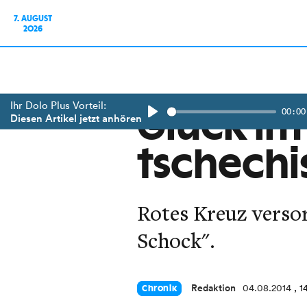
7. AUGUST
2026
Ihr Dolo Plus Vorteil:
00:00
Glück im
Diesen Artikel jetzt anhören
Play
tschechi
Rotes Kreuz versor
Schock".
Redaktion
04.08.2014
, 1
Chronik