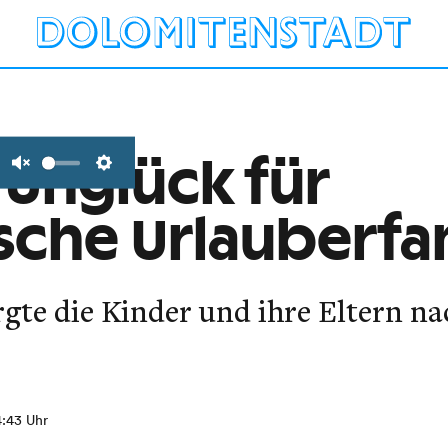
 Unglück für
Unmute
Settings
sche Urlauberfa
gte die Kinder und ihre Eltern n
4:43 Uhr