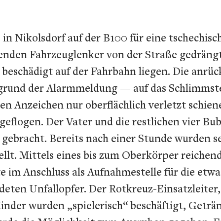
n Nikolsdorf auf der B100 für eine tschechisc
den Fahrzeuglenker von der Straße gedrängt, 
 beschädigt auf der Fahrbahn liegen. Die anrü
rund der Alarmmeldung — auf das Schlimmste 
en Anzeichen nur oberflächlich verletzt schie
geflogen. Der Vater und die restlichen vier 
gebracht. Bereits nach einer Stunde wurden se
llt. Mittels eines bis zum Oberkörper reichend
e im Anschluss als Aufnahmestelle für die etwas
ten Unfallopfer. Der Rotkreuz-Einsatzleiter, 
nder wurden „spielerisch“ beschäftigt, Geträ