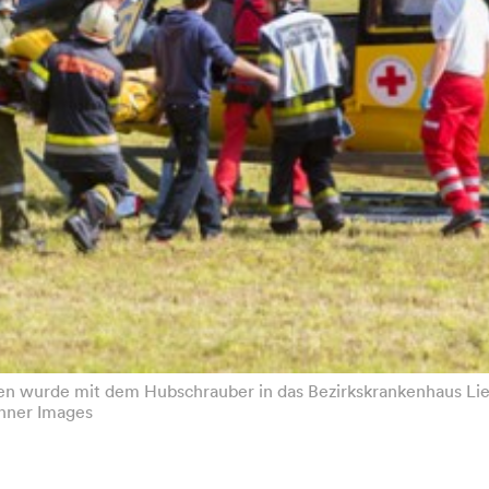
ien wurde mit dem Hubschrauber in das Bezirkskrankenhaus Li
unner Images