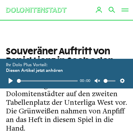
Souveräner Auftritt von
Rapid Lienz in Seeboden
Ihr Dolo Plus Vorteil:
Diesen Artikel jetzt anhören
Mit einem ungefährdeten 3:0
00:00
Auswärtssieg in Seeboden rücken die
Play
Unmute
Setti
Dolomitenstädter auf den zweiten
Tabellenplatz der Unterliga West vor.
Die Grünweißen nahmen von Anpfiff
an das Heft in diesem Spiel in die
Hand.