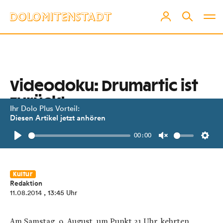
Videodoku: Drumartic ist
zurück!
Ihr Dolo Plus Vorteil:
Diesen Artikel jetzt anhören
Die emotionale Rückkehr der
00:00
Osttiroler Paradedrummer.
Play
Unmute
Setti
Kultur
Redaktion
11.08.2014
, 13:45 Uhr
Am Samstag, 9. August, um Punkt 21 Uhr, kehrten