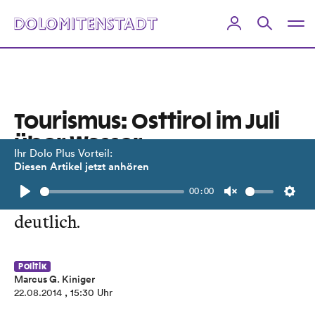
Tourismus: Osttirol im Juli
über Wasser
Ihr Dolo Plus Vorteil:
Diesen Artikel jetzt anhören
Nächtigungen trotz Schlechtwetters
00:00
im Bezirk stabil. Gesamttirol verliert
Play
Unmute
Setti
deutlich.
Politik
Marcus G. Kiniger
22.08.2014
, 15:30 Uhr