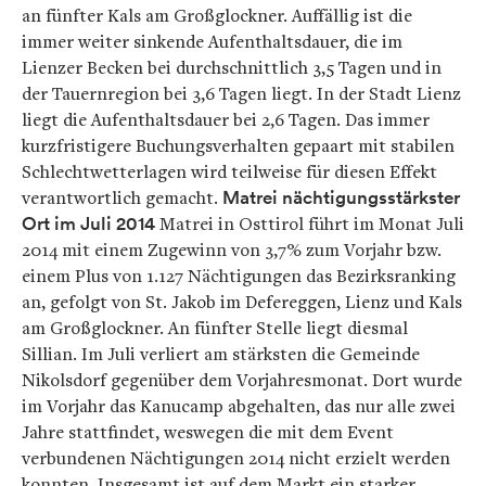
an fünfter Kals am Großglockner. Auffällig ist die
immer weiter sinkende Aufenthaltsdauer, die im
Lienzer Becken bei durchschnittlich 3,5 Tagen und in
der Tauernregion bei 3,6 Tagen liegt. In der Stadt Lienz
liegt die Aufenthaltsdauer bei 2,6 Tagen. Das immer
kurzfristigere Buchungsverhalten gepaart mit stabilen
Schlechtwetterlagen wird teilweise für diesen Effekt
verantwortlich gemacht.
Matrei nächtigungsstärkster
Ort im Juli 2014
Matrei in Osttirol führt im Monat Juli
2014 mit einem Zugewinn von 3,7% zum Vorjahr bzw.
einem Plus von 1.127 Nächtigungen das Bezirksranking
an
, gefolgt von St. Jakob im Defereggen, Lienz und Kals
am Großglockner. An fünfter Stelle liegt diesmal
Sillian. Im Juli verliert am stärksten die Gemeinde
Nikolsdorf gegenüber dem Vorjahresmonat. Dort wurde
im Vorjahr das Kanucamp abgehalten, das nur alle zwei
Jahre stattfindet, weswegen die mit dem Event
verbundenen Nächtigungen 2014 nicht erzielt werden
konnten. Insgesamt ist auf dem Markt ein starker